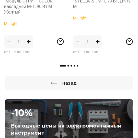
"Модуль СТРИТ" COLOR,
"STELLA-S", М-1, 70 Вт, ДКУ/
накладной М-1, 90 Вт М
M
Желтый
M-Light
M-Light
от 1 шт по 1 шт
от 1 шт по 1 шт
Назад
-10%
Выгодные цены на электромонтажный
инструмент