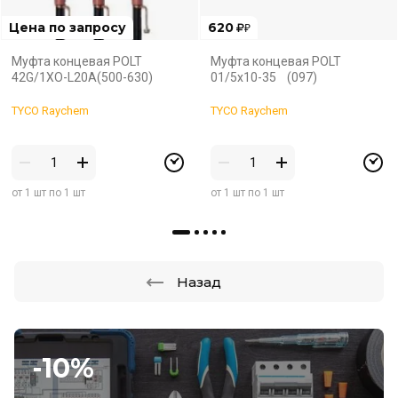
Цена по запросу
620
₽
Муфта концевая POLT
Муфта концевая POLT
42G/1XO-L20A(500-630)
01/5x10-35 (097)
TYCO Raychem
TYCO Raychem
от 1 шт по 1 шт
от 1 шт по 1 шт
Назад
-10%