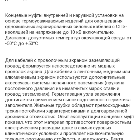
Концевые муфты внутренней и наружной установки на
основе термоусаживаемых изделий для оконцевания
одножильных экранированных силовых кабелей с СПЭ-
изоляцией на напряжение до 10 кВ включительно.
Диапазон допустимых температур окружающей среды от
-50°С до +50°С.
Для кабелей с проволочным экраном заземляющий
провод формируется непосредственно из медных
проволок экрана. Для кабелей с ленточным, медным или
алюминиевым экраном используются дополнительные
аксессуары системы непаянного заземления (пружина
постоянного давления из немагнитых марок стали и
провод заземления). Герметизация узла заземления
достигается применением высокоадгезивного герметика-
заполнителя. Жильные трубки обладают превосходными
трекингостойкими характеристиками и долговременной
эрозийной стойкостью. Опыт эксплуатации концевых муфт
показал, что этот материал противостоит поверхностным
электрическим разрядам даже в самых суровых
климатических условиях и проявляет исключительную
трекинго-эрозионную стойкость и надежность. Лента