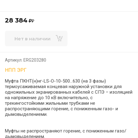
28 384
₽
Нет в наличии
Артикул:
ERG203280
НПП ЭРГ
Муфта ПКНТ(н)нг-LS-О-10-500...630 (на 3 фазы)
термоусаживаемая концевая наружной установки для
одножильных экранированных кабелей с СПЭ – изоляцией
на напряжение до 10 кВ включительно, с
трекингостойкими жильными трубками не
распространяющими горение, с пониженным газо- и
дымовыделениеми.
Муфты не распространяют горение, с пониженным газо/
дымовыделением.